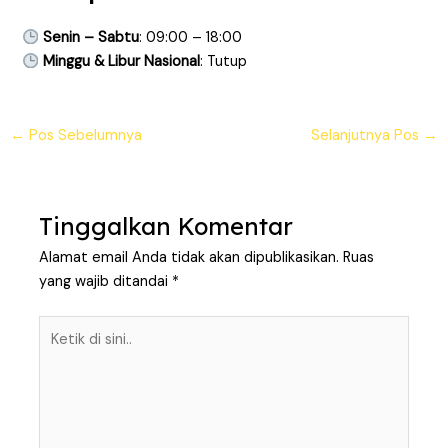
Senin – Sabtu
: 09:00 – 18:00
Minggu & Libur Nasional
: Tutup
←
Pos Sebelumnya
Selanjutnya Pos
→
Tinggalkan Komentar
Alamat email Anda tidak akan dipublikasikan.
Ruas
yang wajib ditandai
*
Ketik
di
sini..