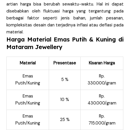
artian harga bisa berubah sewaktu-waktu. Hal ini dapat
disebabkan oleh fluktuasi harga yang tergantung pada
berbagai faktor seperti jenis bahan, jumlah pesanan,
kompleksitas desain dan terjadinya inflasi atau deflasi pada
material.
Harga Material Emas Putih & Kuning di
Mataram Jewellery
Material
Presentase
Kisaran Harga
Emas
Rp.
5 %
Putih/Kuning
330.000/gram
Emas
Rp.
10 %
Putih/Kuning
430.000/gram
Emas
Rp.
25 %
Putih/Kuning
715.000/gram