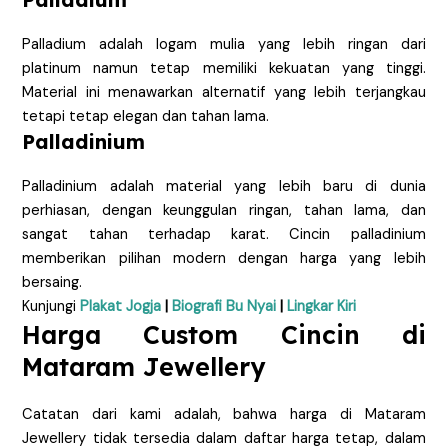
Palladium adalah logam mulia yang lebih ringan dari
platinum namun tetap memiliki kekuatan yang tinggi.
Material ini menawarkan alternatif yang lebih terjangkau
tetapi tetap elegan dan tahan lama.
Palladinium
Palladinium adalah material yang lebih baru di dunia
perhiasan, dengan keunggulan ringan, tahan lama, dan
sangat tahan terhadap karat. Cincin palladinium
memberikan pilihan modern dengan harga yang lebih
bersaing.
Kunjungi
Plakat Jogja
|
Biografi Bu Nyai
|
Lingkar Kiri
Harga Custom Cincin di
Mataram Jewellery
Catatan dari kami adalah, bahwa harga di Mataram
Jewellery tidak tersedia dalam daftar harga tetap, dalam