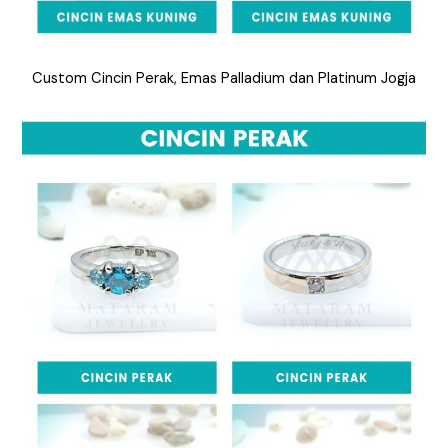
Custom Cincin Perak, Emas Palladium dan Platinum Jogja