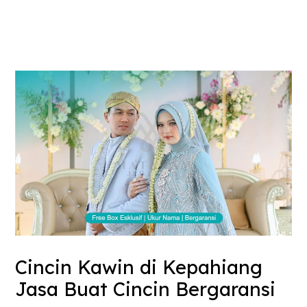
Lewati
Post
Main
ke
navigation
Menu
konten
Cincin Kawin di Kepahiang
Jasa Buat Cincin Bergaransi