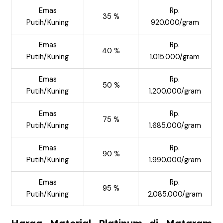
Emas
Rp.
35 %
Putih/Kuning
920.000/gram
Emas
Rp.
40 %
Putih/Kuning
1.015.000/gram
Emas
Rp.
50 %
Putih/Kuning
1.200.000/gram
Emas
Rp.
75 %
Putih/Kuning
1.685.000/gram
Emas
Rp.
90 %
Putih/Kuning
1.990.000/gram
Emas
Rp.
95 %
Putih/Kuning
2.085.000/gram