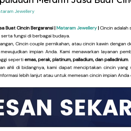
taram Jewellery
sa Buat Cincin Bergaransi |
Mataram Jewellery
|
Cincin adalah s
serta fungsi di berbagai budaya.
angan, Cincin couple pernikahan, atau cincin kawin dengan de
mewujudkan impian Anda. Kami menawarkan layanan pemb
nggi seperti
emas, perak, platinum, palladium, dan palladinium
.
n ahli di bidangnya, kami dapat menciptakan cincin yang
nformasi lebih lanjut atau untuk memesan cincin impian Anda 