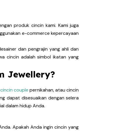
engan produk cincin kami. Kami juga
menggunakan e-commerce kepercayaan
desainer dan pengrajin yang ahli dan
a cincin adalah simbol ikatan yang
.
m Jewellery?
,
cincin couple
pernikahan, atau cincin
g dapat disesuaikan dengan selera
al dalam hidup Anda.
nda. Apakah Anda ingin cincin yang