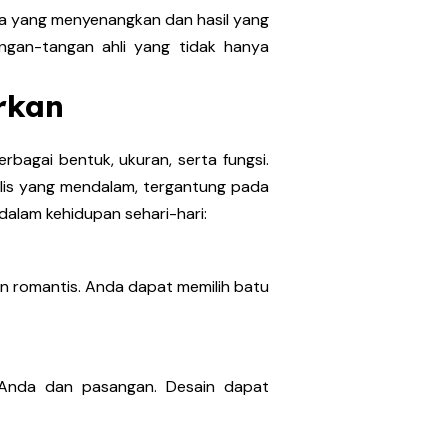
ja yang menyenangkan dan hasil yang
ngan-tangan ahli yang tidak hanya
rkan
rbagai bentuk, ukuran, serta fungsi.
bolis yang mendalam, tergantung pada
dalam kehidupan sehari-hari:
n romantis. Anda dapat memilih batu
 Anda dan pasangan. Desain dapat