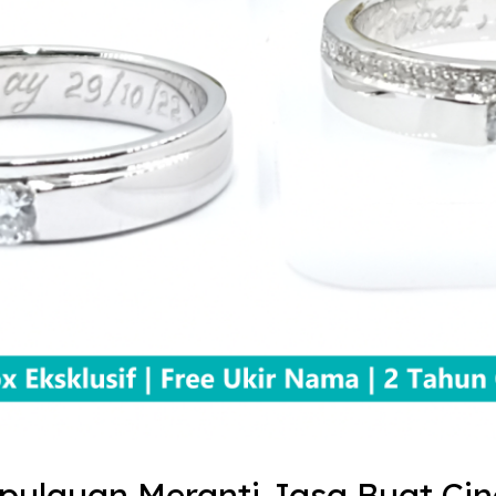
epulauan Meranti Jasa Buat Cin