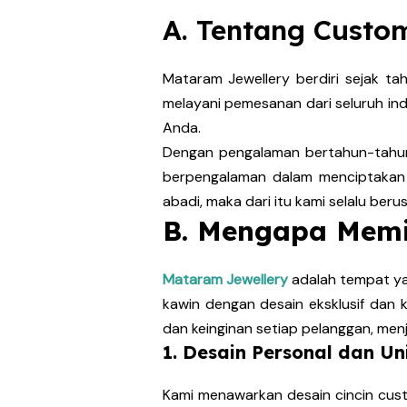
A. Tentang Custo
Mataram Jewellery berdiri sejak ta
melayani pemesanan dari seluruh i
Anda.
Dengan pengalaman bertahun-tahun
berpengalaman dalam menciptakan c
abadi, maka dari itu kami selalu ber
B. Mengapa Memil
Mataram Jewellery
adalah tempat ya
kawin dengan desain eksklusif dan 
dan keinginan setiap pelanggan, me
1. Desain Personal dan Un
Kami menawarkan desain cincin cus