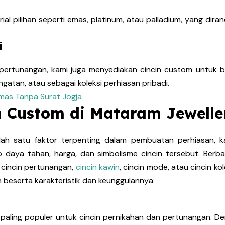
ial pilihan seperti emas, platinum, atau palladium, yang dir
i
pertunangan, kami juga menyediakan cincin custom untuk be
ngatan, atau sebagai koleksi perhiasan pribadi.
Emas Tanpa Surat Jogja
in Custom di Mataram Jewelle
salah satu faktor terpenting dalam pembuatan perhiasan, k
 daya tahan, harga, dan simbolisme cincin tersebut. Berba
k cincin pertunangan,
cincin kawin
, cincin mode, atau cincin ko
 beserta karakteristik dan keunggulannya:
paling populer untuk cincin pernikahan dan pertunangan. D