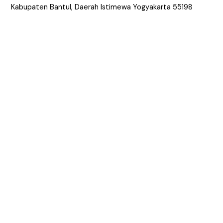
Kabupaten Bantul, Daerah Istimewa Yogyakarta 55198