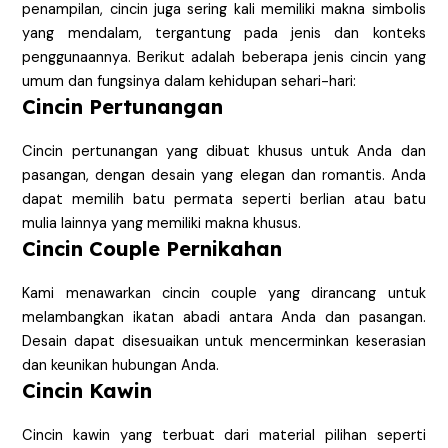
penampilan, cincin juga sering kali memiliki makna simbolis
yang mendalam, tergantung pada jenis dan konteks
penggunaannya. Berikut adalah beberapa jenis cincin yang
umum dan fungsinya dalam kehidupan sehari-hari:
Cincin Pertunangan
Cincin pertunangan yang dibuat khusus untuk Anda dan
pasangan, dengan desain yang elegan dan romantis. Anda
dapat memilih batu permata seperti berlian atau batu
mulia lainnya yang memiliki makna khusus.
Cincin Couple Pernikahan
Kami menawarkan cincin couple yang dirancang untuk
melambangkan ikatan abadi antara Anda dan pasangan.
Desain dapat disesuaikan untuk mencerminkan keserasian
dan keunikan hubungan Anda.
Cincin Kawin
Cincin kawin yang terbuat dari material pilihan seperti