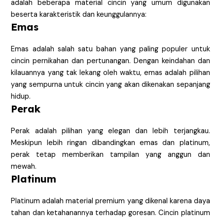
adalah beberapa material cincin yang umum digunakan
beserta karakteristik dan keunggulannya:
Emas
Emas adalah salah satu bahan yang paling populer untuk
cincin pernikahan dan pertunangan. Dengan keindahan dan
kilauannya yang tak lekang oleh waktu, emas adalah pilihan
yang sempurna untuk cincin yang akan dikenakan sepanjang
hidup.
Perak
Perak adalah pilihan yang elegan dan lebih terjangkau.
Meskipun lebih ringan dibandingkan emas dan platinum,
perak tetap memberikan tampilan yang anggun dan
mewah.
Platinum
Platinum adalah material premium yang dikenal karena daya
tahan dan ketahanannya terhadap goresan. Cincin platinum