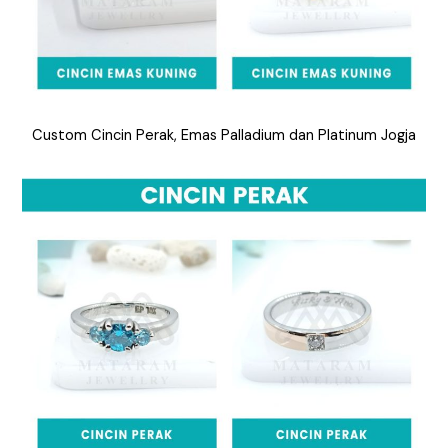
Custom Cincin Perak, Emas Palladium dan Platinum Jogja