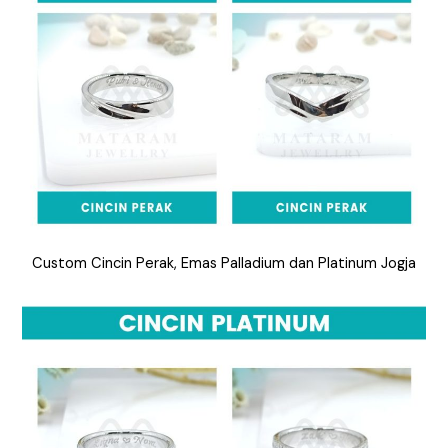
Custom Cincin Perak, Emas Palladium dan Platinum Jogja