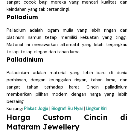
sangat cocok bagi mereka yang mencari kualitas dan
keindahan yang tak tertandingi.
Palladium
Palladium adalah logam mulia yang lebih ringan dari
platinum namun tetap memiliki kekuatan yang tinggi.
Material ini menawarkan alternatif yang lebih terjangkau
tetapi tetap elegan dan tahan lama.
Palladinium
Palladinium adalah material yang lebih baru di dunia
perhiasan, dengan keunggulan ringan, tahan lama, dan
sangat tahan terhadap karat. Cincin palladinium
memberikan pilihan modern dengan harga yang lebih
bersaing.
Kunjungi
Plakat Jogja
|
Biografi Bu Nyai
|
Lingkar Kiri
Harga Custom Cincin di
Mataram Jewellery