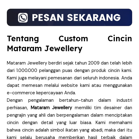
Tentang Custom Cincin
Mataram Jewellery
Mataram Jewellery berdiri sejak tahun 2009 dan telah lebih
dari 1.000.000 pelanggan puas dengan produk cincin kami.
Kami juga melayani pemesanan dari seluruh indonesia. Anda
dapat memesan melalui website kami atau menggunakan
e-commerce kepercayaan Anda.
Dengan pengalaman bertahun-tahun dalam industri
perhiasan,
Mataram Jewellery
memiliki tim desainer dan
pengrajin yang ahli dan berpengalaman dalam menciptakan
cincin dengan detail yang luar biasa. Kami memahami
bahwa cincin adalah simbol ikatan yang abadi, maka dari itu
kami selalu berusaha memberikan hasil terbaik dalam