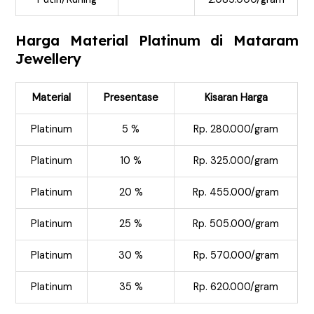
Harga Material Platinum di Mataram
Jewellery
Material
Presentase
Kisaran Harga
Platinum
5 %
Rp. 280.000/gram
Platinum
10 %
Rp. 325.000/gram
Platinum
20 %
Rp. 455.000/gram
Platinum
25 %
Rp. 505.000/gram
Platinum
30 %
Rp. 570.000/gram
Platinum
35 %
Rp. 620.000/gram