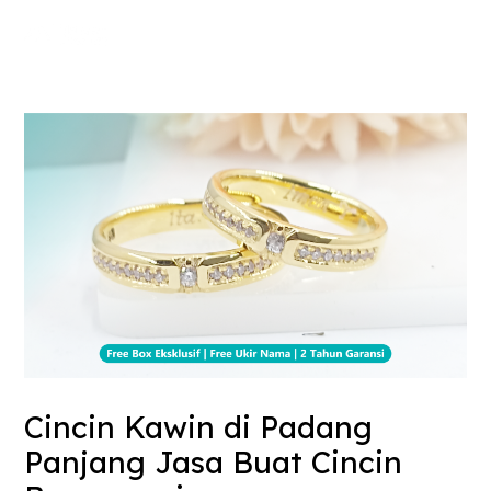
Lewati
Post
Main
ke
navigation
Menu
konten
Cincin Kawin di Padang
Panjang Jasa Buat Cincin