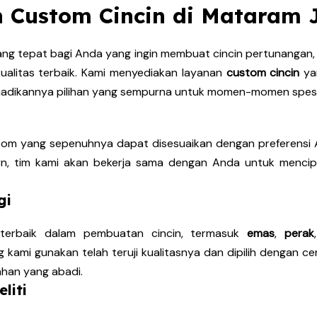
 Custom Cincin di Mataram J
g tepat bagi Anda yang ingin membuat cincin pertunangan, c
kualitas terbaik. Kami menyediakan layanan
custom cincin
yan
njadikannya pilihan yang sempurna untuk momen-momen spesi
tom yang sepenuhnya dapat disesuaikan dengan preferensi A
odern, tim kami akan bekerja sama dengan Anda untuk men
gi
erbaik dalam pembuatan cincin, termasuk
emas
,
perak
g kami gunakan telah teruji kualitasnya dan dipilih dengan c
han yang abadi.
liti