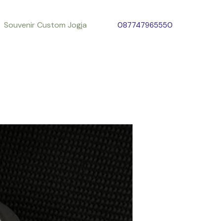
Souvenir Custom Jogja
087747965550