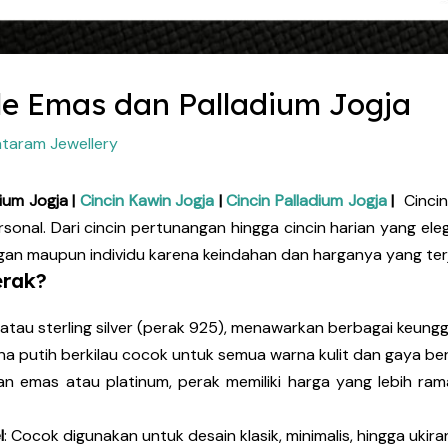
le Emas dan Palladium Jogja
taram Jewellery
ium Jogja |
Cincin Kawin Jogja
|
Cincin Palladium Jogja
|
Cinci
rsonal. Dari cincin pertunangan hingga cincin harian yang el
ngan maupun individu karena keindahan dan harganya yang ter
erak?
atau sterling silver (perak 925), menawarkan berbagai keungg
na putih berkilau cocok untuk semua warna kulit dan gaya be
kan emas atau platinum, perak memiliki harga yang lebih r
l
: Cocok digunakan untuk desain klasik, minimalis, hingga ukira