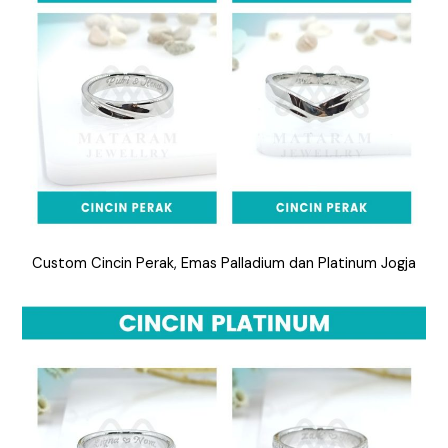
Custom Cincin Perak, Emas Palladium dan Platinum Jogja