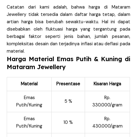
Catatan dari kami adalah, bahwa harga di Mataram
Jewellery tidak tersedia dalam daftar harga tetap, dalam
artian harga bisa berubah sewaktu-waktu. Hal ini dapat
disebabkan oleh fluktuasi harga yang tergantung pada
berbagai faktor seperti jenis bahan, jumlah pesanan,
kompleksitas desain dan terjadinya inflasi atau deflasi pada
material.
Harga Material Emas Putih & Kuning di
Mataram Jewellery
Material
Presentase
Kisaran Harga
Emas
Rp.
5 %
Putih/Kuning
330.000/gram
Emas
Rp.
10 %
Putih/Kuning
430.000/gram