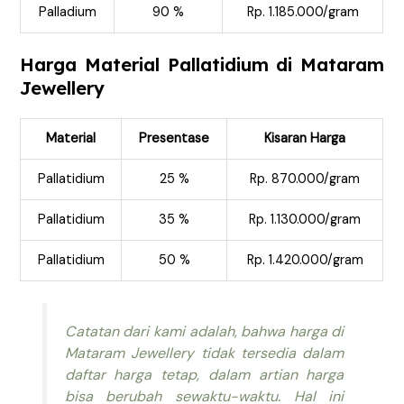
Palladium
90 %
Rp. 1.185.000/gram
Harga Material Pallatidium di Mataram
Jewellery
Material
Presentase
Kisaran Harga
Pallatidium
25 %
Rp. 870.000/gram
Pallatidium
35 %
Rp. 1.130.000/gram
Pallatidium
50 %
Rp. 1.420.000/gram
Catatan dari kami adalah, bahwa harga di
Mataram Jewellery tidak tersedia dalam
daftar harga tetap, dalam artian harga
bisa berubah sewaktu-waktu. Hal ini