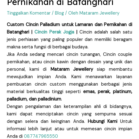
Pernikahan di Batanghari
Tinggalkan Komentar
/
Blog
/ Oleh
Mataram Jewellery
Custom Cincin Palladium untuk Lamaran dan Pernikahan di
Batanghari |
Cincin Perak Jogja
|
Cincin adalah salah satu
jenis perhiasan yang paling populer dan memiliki beragam
makna serta fungsi di berbagai budaya.
Jika Anda sedang mencari cincin tunangan, Cincin couple
pernikahan, atau cincin kawin dengan desain yang unik dan
personal, kami di
Mataram Jewellery
siap membantu
mewujudkan impian Anda. Kami menawarkan layanan
pembuatan cincin custom menggunakan berbagai jenis
material berkualitas tinggi seperti
emas, perak, platinum,
palladium, dan palladinium
.
Dengan pengalaman dan keterampilan ahli di bidangnya,
kami dapat menciptakan cincin yang sempurna sesuai
dengan selera dan keinginan Anda.
Hubungi Kami
Untuk
informasi lebih lanjut atau untuk memesan cincin impian
Anda di
087747965550