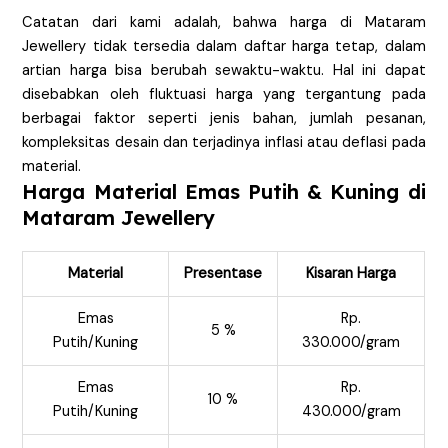
Catatan dari kami adalah, bahwa harga di Mataram
Jewellery tidak tersedia dalam daftar harga tetap, dalam
artian harga bisa berubah sewaktu-waktu. Hal ini dapat
disebabkan oleh fluktuasi harga yang tergantung pada
berbagai faktor seperti jenis bahan, jumlah pesanan,
kompleksitas desain dan terjadinya inflasi atau deflasi pada
material.
Harga Material Emas Putih & Kuning di
Mataram Jewellery
Material
Presentase
Kisaran Harga
Emas
Rp.
5 %
Putih/Kuning
330.000/gram
Emas
Rp.
10 %
Putih/Kuning
430.000/gram