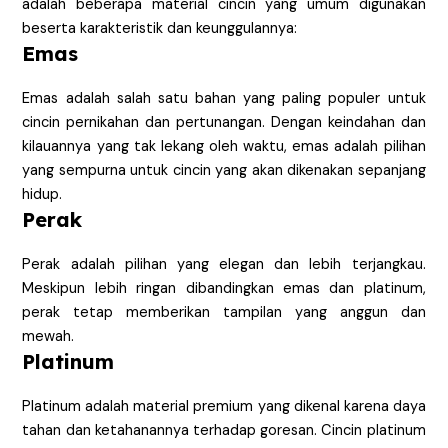
adalah beberapa material cincin yang umum digunakan
beserta karakteristik dan keunggulannya:
Emas
Emas adalah salah satu bahan yang paling populer untuk
cincin pernikahan dan pertunangan. Dengan keindahan dan
kilauannya yang tak lekang oleh waktu, emas adalah pilihan
yang sempurna untuk cincin yang akan dikenakan sepanjang
hidup.
Perak
Perak adalah pilihan yang elegan dan lebih terjangkau.
Meskipun lebih ringan dibandingkan emas dan platinum,
perak tetap memberikan tampilan yang anggun dan
mewah.
Platinum
Platinum adalah material premium yang dikenal karena daya
tahan dan ketahanannya terhadap goresan. Cincin platinum