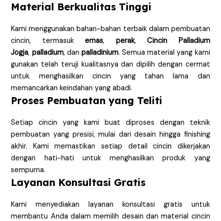
Material Berkualitas Tinggi
Kami menggunakan bahan-bahan terbaik dalam pembuatan
cincin, termasuk
emas
,
perak
,
Cincin Palladium
Jogja
,
palladium
, dan
palladinium
. Semua material yang kami
gunakan telah teruji kualitasnya dan dipilih dengan cermat
untuk menghasilkan cincin yang tahan lama dan
memancarkan keindahan yang abadi.
Proses Pembuatan yang Teliti
Setiap cincin yang kami buat diproses dengan teknik
pembuatan yang presisi, mulai dari desain hingga finishing
akhir. Kami memastikan setiap detail cincin dikerjakan
dengan hati-hati untuk menghasilkan produk yang
sempurna.
Layanan Konsultasi Gratis
Kami menyediakan layanan konsultasi gratis untuk
membantu Anda dalam memilih desain dan material cincin