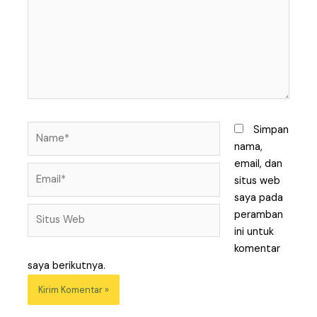
Name*
Simpan
nama,
email, dan
Email*
situs web
saya pada
Situs
peramban
Web
ini untuk
komentar
saya berikutnya.