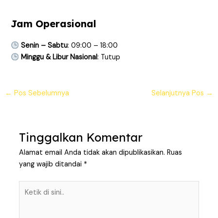
Jam Operasional
Senin – Sabtu
: 09:00 – 18:00
Minggu & Libur Nasional
: Tutup
←
Pos Sebelumnya
Selanjutnya Pos
→
Tinggalkan Komentar
Alamat email Anda tidak akan dipublikasikan.
Ruas
yang wajib ditandai
*
Ketik
di
sini..