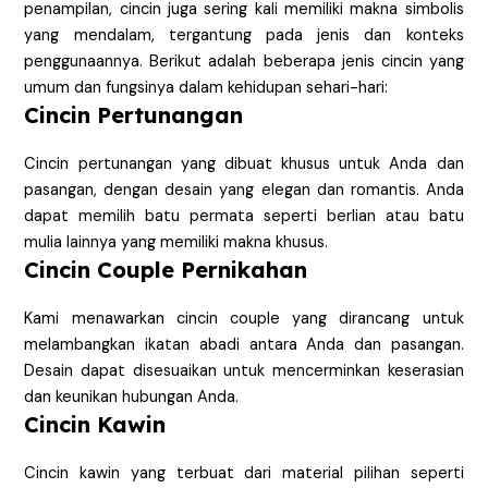
penampilan, cincin juga sering kali memiliki makna simbolis
yang mendalam, tergantung pada jenis dan konteks
penggunaannya. Berikut adalah beberapa jenis cincin yang
umum dan fungsinya dalam kehidupan sehari-hari:
Cincin Pertunangan
Cincin pertunangan yang dibuat khusus untuk Anda dan
pasangan, dengan desain yang elegan dan romantis. Anda
dapat memilih batu permata seperti berlian atau batu
mulia lainnya yang memiliki makna khusus.
Cincin Couple Pernikahan
Kami menawarkan cincin couple yang dirancang untuk
melambangkan ikatan abadi antara Anda dan pasangan.
Desain dapat disesuaikan untuk mencerminkan keserasian
dan keunikan hubungan Anda.
Cincin Kawin
Cincin kawin yang terbuat dari material pilihan seperti