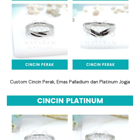
Custom Cincin Perak, Emas Palladium dan Platinum Jogja