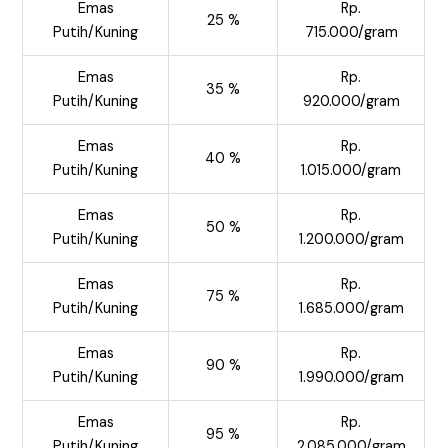
Emas
Rp.
25 %
Putih/Kuning
715.000/gram
Emas
Rp.
35 %
Putih/Kuning
920.000/gram
Emas
Rp.
40 %
Putih/Kuning
1.015.000/gram
Emas
Rp.
50 %
Putih/Kuning
1.200.000/gram
Emas
Rp.
75 %
Putih/Kuning
1.685.000/gram
Emas
Rp.
90 %
Putih/Kuning
1.990.000/gram
Emas
Rp.
95 %
Putih/Kuning
2.085.000/gram