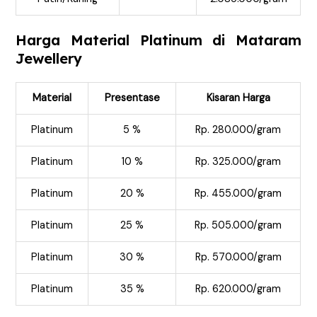
Harga Material Platinum di Mataram
Jewellery
Material
Presentase
Kisaran Harga
Platinum
5 %
Rp. 280.000/gram
Platinum
10 %
Rp. 325.000/gram
Platinum
20 %
Rp. 455.000/gram
Platinum
25 %
Rp. 505.000/gram
Platinum
30 %
Rp. 570.000/gram
Platinum
35 %
Rp. 620.000/gram